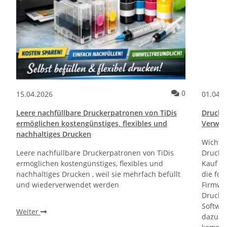
ommentare
Kommentare
0
15.04.2026
01.04.
Leere nachfüllbare Druckerpatronen von TiDis
Drucktr
ermöglichen kostengünstiges, flexibles und
Verwen
nachhaltiges Drucken
Wichti
Leere nachfüllbare Druckerpatronen von TiDis
Drucker
ermöglichen kostengünstiges, flexibles und
Kauf un
nachhaltiges Drucken , weil sie mehrfach befüllt
die fol
und wiederverwendet werden
Firmwa
Drucker
Softwa
Weiter
dazu di