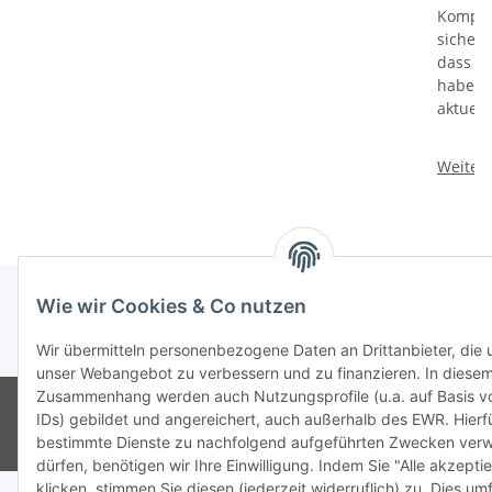
Kompati
sicherz
dass Si
haben u
aktuell
Weiter
Wie wir Cookies & Co nutzen
* Alle Preise inkl. gesetzlicher USt., zzgl.
Versand
Wir übermitteln personenbezogene Daten an Drittanbieter, die u
unser Webangebot zu verbessern und zu finanzieren. In diese
Zusammenhang werden auch Nutzungsprofile (u.a. auf Basis v
© Ingo Schacht
Besucherzähler: 8735793
Ladenpreise können von
IDs) gebildet und angereichert, auch außerhalb des EWR. Hier
Shoppreisen abweichen:
bestimmte Dienste zu nachfolgend aufgeführten Zwecken ver
Powered by
JTL-Shop
dürfen, benötigen wir Ihre Einwilligung. Indem Sie "Alle akzepti
klicken, stimmen Sie diesen (jederzeit widerruflich) zu. Dies um