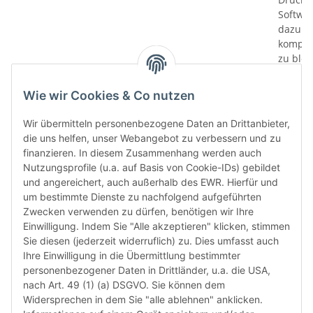
Softwa
dazu di
kompati
zu bloc
gewährl
Prüfung
Wie wir Cookies & Co nutzen
prüfen 
den le
Wir übermitteln personenbezogene Daten an Drittanbieter,
automa
die uns helfen, unser Webangebot zu verbessern und zu
„6-Mona
finanzieren. In diesem Zusammenhang werden auch
Verwen
Nutzungsprofile (u.a. auf Basis von Cookie-IDs) gebildet
das let
und angereichert, auch außerhalb des EWR. Hierfür und
Monate
um bestimmte Dienste zu nachfolgend aufgeführten
die Chi
Zwecken verwenden zu dürfen, benötigen wir Ihre
bereit
Einwilligung. Indem Sie "Alle akzeptieren" klicken, stimmen
Herstel
Sie diesen (jederzeit widerruflich) zu. Dies umfasst auch
Rückga
Ihre Einwilligung in die Übermittlung bestimmter
weisen 
personenbezogener Daten in Drittländer, u.a. die USA,
Rückga
nach Art. 49 (1) (a) DSGVO. Sie können dem
ausgesc
Widersprechen in dem Sie "alle ablehnen" anklicken.
kürzli