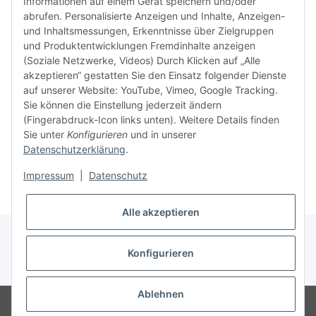
Informationen auf einem Gerät speichern und/oder
verweig
abrufen. Personalisierte Anzeigen und Inhalte, Anzeigen-
idealer
und Inhaltsmessungen, Erkenntnisse über Zielgruppen
in Ihr
und Produktentwicklungen Fremdinhalte anzeigen
Kompati
(Soziale Netzwerke, Videos) Durch Klicken auf „Alle
sicherz
akzeptieren“ gestatten Sie den Einsatz folgender Dienste
dass Si
auf unserer Website: YouTube, Vimeo, Google Tracking.
haben u
Sie können die Einstellung jederzeit ändern
aktuell
(Fingerabdruck-Icon links unten). Weitere Details finden
Sie unter
Konfigurieren
und in unserer
Datenschutzerklärung
.
Weiter
Weiter
Impressum
|
Datenschutz
Alle akzeptieren
Konfigurieren
* Alle Preise inkl. gesetzlicher USt., zzgl.
Versand
Ablehnen
© Ingo Schacht
Besucherzähler: 8777923
Ladenpreise können von
Shoppreisen abweichen: