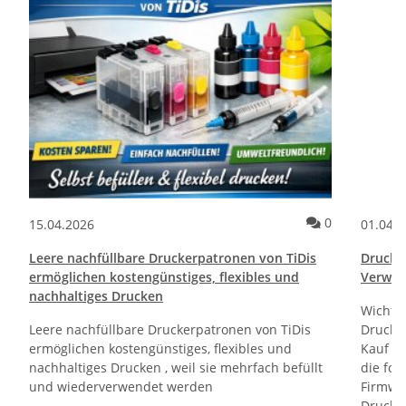
ommentare
Kommentare
0
15.04.2026
01.04.
Leere nachfüllbare Druckerpatronen von TiDis
Drucktr
ermöglichen kostengünstiges, flexibles und
Verwen
nachhaltiges Drucken
Wichti
Leere nachfüllbare Druckerpatronen von TiDis
Drucker
ermöglichen kostengünstiges, flexibles und
Kauf un
nachhaltiges Drucken , weil sie mehrfach befüllt
die fol
und wiederverwendet werden
Firmwa
Drucker