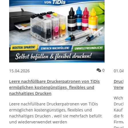
ommentare
Kommentare
0
15.04.2026
01.04.
Leere nachfüllbare Druckerpatronen von TiDis
Drucktr
ermöglichen kostengünstiges, flexibles und
Verwen
nachhaltiges Drucken
Wichti
Leere nachfüllbare Druckerpatronen von TiDis
Drucker
ermöglichen kostengünstiges, flexibles und
Kauf un
nachhaltiges Drucken , weil sie mehrfach befüllt
die fol
und wiederverwendet werden
Firmwa
Drucker