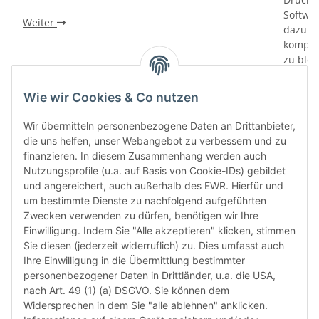
Softwa
Weiter
dazu di
kompati
zu bloc
gewährl
Prüfung
Wie wir Cookies & Co nutzen
prüfen 
den le
Wir übermitteln personenbezogene Daten an Drittanbieter,
automa
die uns helfen, unser Webangebot zu verbessern und zu
„6-Mona
finanzieren. In diesem Zusammenhang werden auch
Verwen
Nutzungsprofile (u.a. auf Basis von Cookie-IDs) gebildet
das let
und angereichert, auch außerhalb des EWR. Hierfür und
Monate
um bestimmte Dienste zu nachfolgend aufgeführten
die Chi
Zwecken verwenden zu dürfen, benötigen wir Ihre
bereit
Einwilligung. Indem Sie "Alle akzeptieren" klicken, stimmen
Herstel
Sie diesen (jederzeit widerruflich) zu. Dies umfasst auch
Rückga
Ihre Einwilligung in die Übermittlung bestimmter
weisen 
personenbezogener Daten in Drittländer, u.a. die USA,
Rückga
nach Art. 49 (1) (a) DSGVO. Sie können dem
ausgesc
Widersprechen in dem Sie "alle ablehnen" anklicken.
kürzli