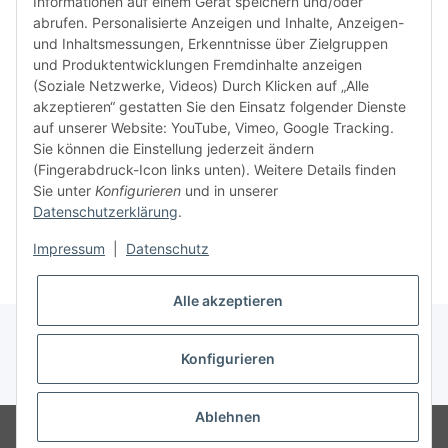
Informationen auf einem Gerät speichern und/oder
verweig
abrufen. Personalisierte Anzeigen und Inhalte, Anzeigen-
idealer
und Inhaltsmessungen, Erkenntnisse über Zielgruppen
in Ihr
und Produktentwicklungen Fremdinhalte anzeigen
Kompati
(Soziale Netzwerke, Videos) Durch Klicken auf „Alle
sicherz
akzeptieren“ gestatten Sie den Einsatz folgender Dienste
dass Si
auf unserer Website: YouTube, Vimeo, Google Tracking.
haben u
Sie können die Einstellung jederzeit ändern
aktuell
(Fingerabdruck-Icon links unten). Weitere Details finden
Sie unter
Konfigurieren
und in unserer
Datenschutzerklärung
.
Weiter
Impressum
|
Datenschutz
Alle akzeptieren
Konfigurieren
* Alle Preise inkl. gesetzlicher USt., zzgl.
Versand
Ablehnen
© Ingo Schacht
Besucherzähler: 8754655
Ladenpreise können von
Shoppreisen abweichen: