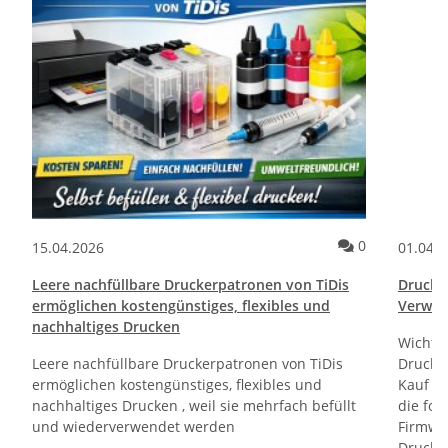
ommentare
Kommentare
0
15.04.2026
01.04.
Leere nachfüllbare Druckerpatronen von TiDis
Drucktr
ermöglichen kostengünstiges, flexibles und
Verwen
nachhaltiges Drucken
Wichti
Leere nachfüllbare Druckerpatronen von TiDis
Drucker
ermöglichen kostengünstiges, flexibles und
Kauf un
nachhaltiges Drucken , weil sie mehrfach befüllt
die fol
und wiederverwendet werden
Firmwa
Drucker