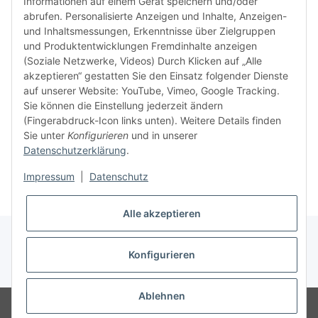
Informationen auf einem Gerät speichern und/oder
verweig
abrufen. Personalisierte Anzeigen und Inhalte, Anzeigen-
idealer
und Inhaltsmessungen, Erkenntnisse über Zielgruppen
in Ihr
und Produktentwicklungen Fremdinhalte anzeigen
Kompati
(Soziale Netzwerke, Videos) Durch Klicken auf „Alle
sicherz
akzeptieren“ gestatten Sie den Einsatz folgender Dienste
dass Si
auf unserer Website: YouTube, Vimeo, Google Tracking.
haben u
Sie können die Einstellung jederzeit ändern
aktuell
(Fingerabdruck-Icon links unten). Weitere Details finden
Sie unter
Konfigurieren
und in unserer
Datenschutzerklärung
.
Weiter
Impressum
|
Datenschutz
Alle akzeptieren
Konfigurieren
* Alle Preise inkl. gesetzlicher USt., zzgl.
Versand
Ablehnen
© Ingo Schacht
Besucherzähler: 8747264
Ladenpreise können von
Shoppreisen abweichen: