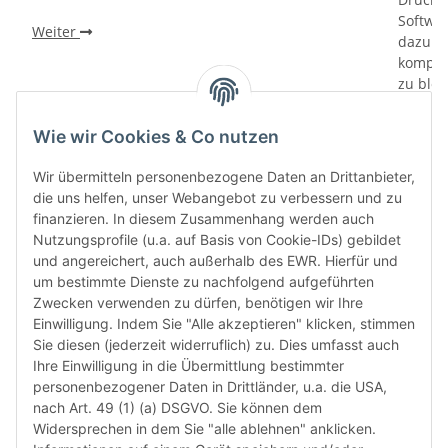
Softwa
Weiter
dazu di
kompati
zu bloc
gewährl
Prüfung
Wie wir Cookies & Co nutzen
prüfen 
den le
Wir übermitteln personenbezogene Daten an Drittanbieter,
automa
die uns helfen, unser Webangebot zu verbessern und zu
„6-Mona
finanzieren. In diesem Zusammenhang werden auch
Verwen
Nutzungsprofile (u.a. auf Basis von Cookie-IDs) gebildet
das let
und angereichert, auch außerhalb des EWR. Hierfür und
Monate
um bestimmte Dienste zu nachfolgend aufgeführten
die Chi
Zwecken verwenden zu dürfen, benötigen wir Ihre
bereit
Einwilligung. Indem Sie "Alle akzeptieren" klicken, stimmen
Herstel
Sie diesen (jederzeit widerruflich) zu. Dies umfasst auch
Rückga
Ihre Einwilligung in die Übermittlung bestimmter
weisen 
personenbezogener Daten in Drittländer, u.a. die USA,
Rückga
nach Art. 49 (1) (a) DSGVO. Sie können dem
ausgesc
Widersprechen in dem Sie "alle ablehnen" anklicken.
kürzli