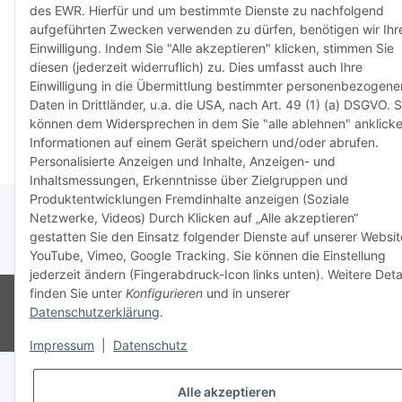
des EWR. Hierfür und um bestimmte Dienste zu nachfolgend
dass Si
aufgeführten Zwecken verwenden zu dürfen, benötigen wir Ihr
haben u
Einwilligung. Indem Sie "Alle akzeptieren" klicken, stimmen Sie
aktuell
diesen (jederzeit widerruflich) zu. Dies umfasst auch Ihre
Einwilligung in die Übermittlung bestimmter personenbezogene
Weiter
Daten in Drittländer, u.a. die USA, nach Art. 49 (1) (a) DSGVO. S
können dem Widersprechen in dem Sie "alle ablehnen" anklicke
Informationen auf einem Gerät speichern und/oder abrufen.
Personalisierte Anzeigen und Inhalte, Anzeigen- und
Inhaltsmessungen, Erkenntnisse über Zielgruppen und
Produktentwicklungen Fremdinhalte anzeigen (Soziale
Netzwerke, Videos) Durch Klicken auf „Alle akzeptieren“
gestatten Sie den Einsatz folgender Dienste auf unserer Websit
* Alle Preise inkl. gesetzlicher USt., zzgl.
Versand
YouTube, Vimeo, Google Tracking. Sie können die Einstellung
jederzeit ändern (Fingerabdruck-Icon links unten). Weitere Deta
finden Sie unter
Konfigurieren
und in unserer
© Ingo Schacht
Besucherzähler: 8728956
Ladenpreise können von
Datenschutzerklärung
.
Shoppreisen abweichen:
Powered by
JTL-Shop
Impressum
|
Datenschutz
Alle akzeptieren