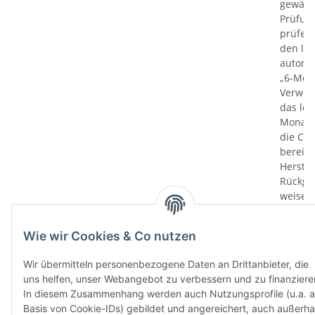
gewährl
Prüfung
prüfen 
den le
automa
„6-Mona
Verwen
das let
Monate
die Chi
bereit
Herstel
Rückga
weisen 
Rückga
ausgesc
Wie wir Cookies & Co nutzen
kürzli
verweig
Wir übermitteln personenbezogene Daten an Drittanbieter, die
idealer
uns helfen, unser Webangebot zu verbessern und zu finanziere
in Ihr
In diesem Zusammenhang werden auch Nutzungsprofile (u.a. a
Kompati
Basis von Cookie-IDs) gebildet und angereichert, auch außerha
sicherz