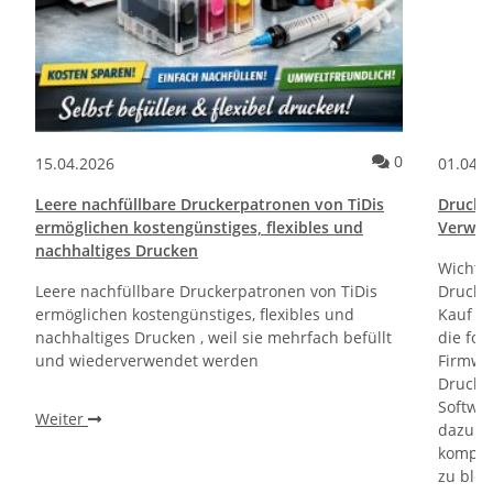
ommentare
Kommentare
0
15.04.2026
01.04.
Leere nachfüllbare Druckerpatronen von TiDis
Drucktr
ermöglichen kostengünstiges, flexibles und
Verwen
nachhaltiges Drucken
Wichti
Leere nachfüllbare Druckerpatronen von TiDis
Drucker
ermöglichen kostengünstiges, flexibles und
Kauf un
nachhaltiges Drucken , weil sie mehrfach befüllt
die fol
und wiederverwendet werden
Firmwa
Drucker
Softwa
Weiter
dazu di
kompati
zu bloc