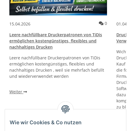
ommentare
Kommentare
0
15.04.2026
01.04.
Leere nachfüllbare Druckerpatronen von TiDis
Drucktr
ermöglichen kostengünstiges, flexibles und
Verwen
nachhaltiges Drucken
Wichti
Leere nachfüllbare Druckerpatronen von TiDis
Drucker
ermöglichen kostengünstiges, flexibles und
Kauf un
nachhaltiges Drucken , weil sie mehrfach befüllt
die fol
und wiederverwendet werden
Firmwa
Drucker
Softwa
Weiter
dazu di
kompati
zu bloc
gewährl
Prüfung
Wie wir Cookies & Co nutzen
prüfen 