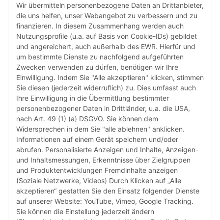
den le
Wir übermitteln personenbezogene Daten an Drittanbieter,
automa
die uns helfen, unser Webangebot zu verbessern und zu
„6-Mona
finanzieren. In diesem Zusammenhang werden auch
Verwen
Nutzungsprofile (u.a. auf Basis von Cookie-IDs) gebildet
das let
und angereichert, auch außerhalb des EWR. Hierfür und
Monate
um bestimmte Dienste zu nachfolgend aufgeführten
die Chi
Zwecken verwenden zu dürfen, benötigen wir Ihre
bereit
Einwilligung. Indem Sie "Alle akzeptieren" klicken, stimmen
Herstel
Sie diesen (jederzeit widerruflich) zu. Dies umfasst auch
Rückga
Ihre Einwilligung in die Übermittlung bestimmter
weisen 
personenbezogener Daten in Drittländer, u.a. die USA,
Rückga
nach Art. 49 (1) (a) DSGVO. Sie können dem
ausgesc
Widersprechen in dem Sie "alle ablehnen" anklicken.
kürzli
Informationen auf einem Gerät speichern und/oder
verweig
abrufen. Personalisierte Anzeigen und Inhalte, Anzeigen-
idealer
und Inhaltsmessungen, Erkenntnisse über Zielgruppen
in Ihr
und Produktentwicklungen Fremdinhalte anzeigen
Kompati
(Soziale Netzwerke, Videos) Durch Klicken auf „Alle
sicherz
akzeptieren“ gestatten Sie den Einsatz folgender Dienste
dass Si
auf unserer Website: YouTube, Vimeo, Google Tracking.
haben u
Sie können die Einstellung jederzeit ändern
aktuell