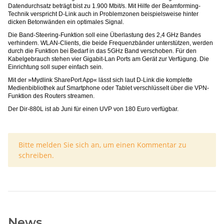
Datendurchsatz beträgt bist zu 1.900 Mbit/s. Mit Hilfe der Beamforming-
Technik verspricht D-Link auch in Problemzonen beispielsweise hinter
dicken Betonwänden ein optimales Signal.
Die Band-Steering-Funktion soll eine Überlastung des 2,4 GHz Bandes
verhindern. WLAN-Clients, die beide Frequenzbänder unterstützen, werden
durch die Funktion bei Bedarf in das 5GHz Band verschoben. Für den
Kabelgebrauch stehen vier Gigabit-Lan Ports am Gerät zur Verfügung. Die
Einrichtung soll super einfach sein.
Mit der »Mydlink SharePort App« lässt sich laut D-Link die komplette
Medienbibliothek auf Smartphone oder Tablet verschlüsselt über die VPN-
Funktion des Routers streamen.
Der Dir-880L ist ab Juni für einen UVP von 180 Euro verfügbar.
x
Bitte melden Sie sich an, um einen Kommentar zu
schreiben.
News