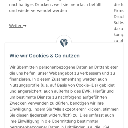
nachhaltiges Drucken , weil sie mehrfach befüllt
die fol
und wiederverwendet werden
Firmwa
Drucker
Softwa
Weiter
dazu di
kompati
zu bloc
gewährl
Prüfung
Wie wir Cookies & Co nutzen
prüfen 
den le
Wir übermitteln personenbezogene Daten an Drittanbieter,
automa
die uns helfen, unser Webangebot zu verbessern und zu
„6-Mona
finanzieren. In diesem Zusammenhang werden auch
Verwen
Nutzungsprofile (u.a. auf Basis von Cookie-IDs) gebildet
das let
und angereichert, auch außerhalb des EWR. Hierfür und
Monate
um bestimmte Dienste zu nachfolgend aufgeführten
die Chi
Zwecken verwenden zu dürfen, benötigen wir Ihre
bereit
Einwilligung. Indem Sie "Alle akzeptieren" klicken, stimmen
Herstel
Sie diesen (jederzeit widerruflich) zu. Dies umfasst auch
Rückga
Ihre Einwilligung in die Übermittlung bestimmter
weisen 
personenbezogener Daten in Drittländer, u.a. die USA,