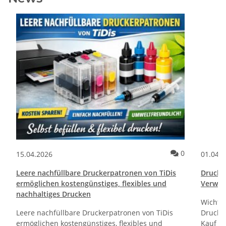
ommentare
Kommentare
0
15.04.2026
01.04.
Leere nachfüllbare Druckerpatronen von TiDis
Drucktr
ermöglichen kostengünstiges, flexibles und
Verwen
nachhaltiges Drucken
Wichti
Leere nachfüllbare Druckerpatronen von TiDis
Drucker
ermöglichen kostengünstiges, flexibles und
Kauf un