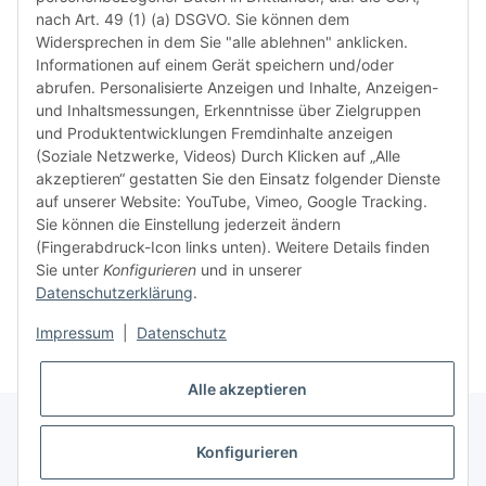
Rückga
nach Art. 49 (1) (a) DSGVO. Sie können dem
ausgesc
Widersprechen in dem Sie "alle ablehnen" anklicken.
kürzli
Informationen auf einem Gerät speichern und/oder
verweig
abrufen. Personalisierte Anzeigen und Inhalte, Anzeigen-
idealer
und Inhaltsmessungen, Erkenntnisse über Zielgruppen
in Ihr
und Produktentwicklungen Fremdinhalte anzeigen
Kompati
(Soziale Netzwerke, Videos) Durch Klicken auf „Alle
sicherz
akzeptieren“ gestatten Sie den Einsatz folgender Dienste
dass Si
auf unserer Website: YouTube, Vimeo, Google Tracking.
haben u
Sie können die Einstellung jederzeit ändern
aktuell
(Fingerabdruck-Icon links unten). Weitere Details finden
Sie unter
Konfigurieren
und in unserer
Datenschutzerklärung
.
Weiter
Impressum
|
Datenschutz
Alle akzeptieren
Konfigurieren
* Alle Preise inkl. gesetzlicher USt., zzgl.
Versand