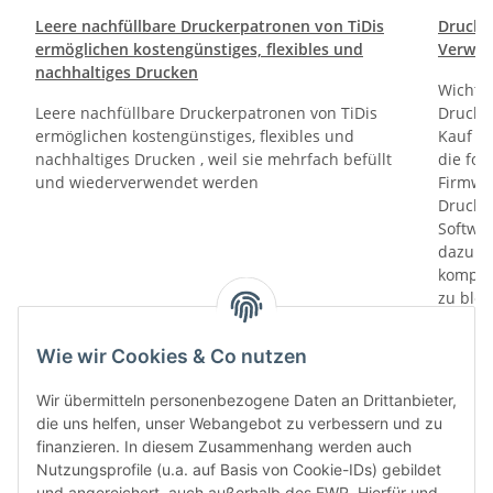
Leere nachfüllbare Druckerpatronen von TiDis
Drucktr
ermöglichen kostengünstiges, flexibles und
Verwen
nachhaltiges Drucken
Wichti
Leere nachfüllbare Druckerpatronen von TiDis
Drucker
ermöglichen kostengünstiges, flexibles und
Kauf un
nachhaltiges Drucken , weil sie mehrfach befüllt
die fol
und wiederverwendet werden
Firmwa
Drucker
Softwa
dazu di
kompati
zu bloc
gewährl
Prüfung
Wie wir Cookies & Co nutzen
prüfen 
den le
Wir übermitteln personenbezogene Daten an Drittanbieter,
automa
die uns helfen, unser Webangebot zu verbessern und zu
„6-Mona
finanzieren. In diesem Zusammenhang werden auch
Verwen
Nutzungsprofile (u.a. auf Basis von Cookie-IDs) gebildet
das let
und angereichert, auch außerhalb des EWR. Hierfür und