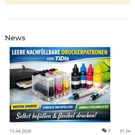
News
ommentare
Kommentare
0
15.04.2026
01.04.