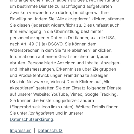
Monate
um bestimmte Dienste zu nachfolgend aufgeführten
die Chi
Zwecken verwenden zu dürfen, benötigen wir Ihre
bereit
Einwilligung. Indem Sie "Alle akzeptieren" klicken, stimmen
Herstel
Sie diesen (jederzeit widerruflich) zu. Dies umfasst auch
Rückga
Ihre Einwilligung in die Übermittlung bestimmter
weisen 
personenbezogener Daten in Drittländer, u.a. die USA,
Rückga
nach Art. 49 (1) (a) DSGVO. Sie können dem
ausgesc
Widersprechen in dem Sie "alle ablehnen" anklicken.
kürzli
Informationen auf einem Gerät speichern und/oder
verweig
abrufen. Personalisierte Anzeigen und Inhalte, Anzeigen-
idealer
und Inhaltsmessungen, Erkenntnisse über Zielgruppen
in Ihr
und Produktentwicklungen Fremdinhalte anzeigen
Kompati
(Soziale Netzwerke, Videos) Durch Klicken auf „Alle
sicherz
akzeptieren“ gestatten Sie den Einsatz folgender Dienste
dass Si
auf unserer Website: YouTube, Vimeo, Google Tracking.
haben u
Sie können die Einstellung jederzeit ändern
aktuell
(Fingerabdruck-Icon links unten). Weitere Details finden
Sie unter
Konfigurieren
und in unserer
Datenschutzerklärung
.
Weiter
Weiter
Impressum
|
Datenschutz