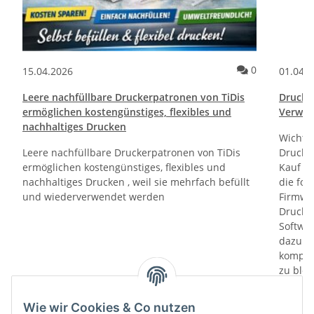
ommentare
Kommentare
0
15.04.2026
01.04.
Leere nachfüllbare Druckerpatronen von TiDis
Drucktr
ermöglichen kostengünstiges, flexibles und
Verwen
nachhaltiges Drucken
Wichti
Leere nachfüllbare Druckerpatronen von TiDis
Drucker
ermöglichen kostengünstiges, flexibles und
Kauf un
nachhaltiges Drucken , weil sie mehrfach befüllt
die fol
und wiederverwendet werden
Firmwa
Drucker
Softwa
dazu di
kompati
zu bloc
gewährl
Prüfung
Wie wir Cookies & Co nutzen