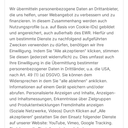
prüfen 
den le
Wir übermitteln personenbezogene Daten an Drittanbieter,
automa
die uns helfen, unser Webangebot zu verbessern und zu
„6-Mona
finanzieren. In diesem Zusammenhang werden auch
Verwen
Nutzungsprofile (u.a. auf Basis von Cookie-IDs) gebildet
das let
und angereichert, auch außerhalb des EWR. Hierfür und
Monate
um bestimmte Dienste zu nachfolgend aufgeführten
die Chi
Zwecken verwenden zu dürfen, benötigen wir Ihre
bereit
Einwilligung. Indem Sie "Alle akzeptieren" klicken, stimmen
Herstel
Sie diesen (jederzeit widerruflich) zu. Dies umfasst auch
Rückga
Ihre Einwilligung in die Übermittlung bestimmter
weisen 
personenbezogener Daten in Drittländer, u.a. die USA,
Rückga
nach Art. 49 (1) (a) DSGVO. Sie können dem
ausgesc
Widersprechen in dem Sie "alle ablehnen" anklicken.
kürzli
Informationen auf einem Gerät speichern und/oder
verweig
abrufen. Personalisierte Anzeigen und Inhalte, Anzeigen-
idealer
und Inhaltsmessungen, Erkenntnisse über Zielgruppen
in Ihr
und Produktentwicklungen Fremdinhalte anzeigen
Kompati
(Soziale Netzwerke, Videos) Durch Klicken auf „Alle
sicherz
akzeptieren“ gestatten Sie den Einsatz folgender Dienste
dass Si
auf unserer Website: YouTube, Vimeo, Google Tracking.
haben u