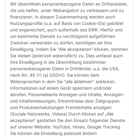
den le
Wir übermitteln personenbezogene Daten an Drittanbieter,
automa
die uns helfen, unser Webangebot zu verbessern und zu
„6-Mona
finanzieren. In diesem Zusammenhang werden auch
Verwen
Nutzungsprofile (u.a. auf Basis von Cookie-IDs) gebildet
das let
und angereichert, auch außerhalb des EWR. Hierfür und
Monate
um bestimmte Dienste zu nachfolgend aufgeführten
die Chi
Zwecken verwenden zu dürfen, benötigen wir Ihre
bereit
Einwilligung. Indem Sie "Alle akzeptieren" klicken, stimmen
Herstel
Sie diesen (jederzeit widerruflich) zu. Dies umfasst auch
Rückga
Ihre Einwilligung in die Übermittlung bestimmter
weisen 
personenbezogener Daten in Drittländer, u.a. die USA,
Rückga
nach Art. 49 (1) (a) DSGVO. Sie können dem
ausgesc
Widersprechen in dem Sie "alle ablehnen" anklicken.
kürzli
Informationen auf einem Gerät speichern und/oder
verweig
abrufen. Personalisierte Anzeigen und Inhalte, Anzeigen-
idealer
und Inhaltsmessungen, Erkenntnisse über Zielgruppen
in Ihr
und Produktentwicklungen Fremdinhalte anzeigen
Kompati
(Soziale Netzwerke, Videos) Durch Klicken auf „Alle
sicherz
akzeptieren“ gestatten Sie den Einsatz folgender Dienste
dass Si
auf unserer Website: YouTube, Vimeo, Google Tracking.
haben u
Sie können die Einstellung jederzeit ändern
aktuell