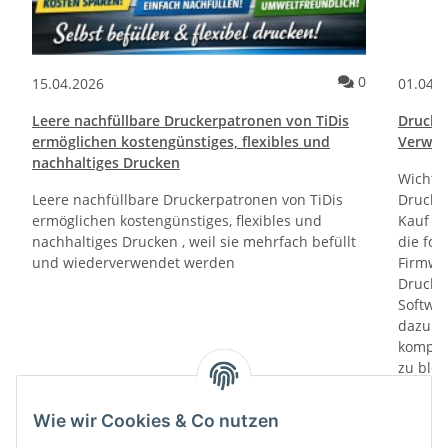
ommentare
Kommentare
0
15.04.2026
01.04.
Leere nachfüllbare Druckerpatronen von TiDis
Drucktr
ermöglichen kostengünstiges, flexibles und
Verwen
nachhaltiges Drucken
Wichti
Leere nachfüllbare Druckerpatronen von TiDis
Drucker
ermöglichen kostengünstiges, flexibles und
Kauf un
nachhaltiges Drucken , weil sie mehrfach befüllt
die fol
und wiederverwendet werden
Firmwa
Drucker
Softwa
dazu di
kompati
zu bloc
gewährl
Prüfung
Wie wir Cookies & Co nutzen
prüfen 