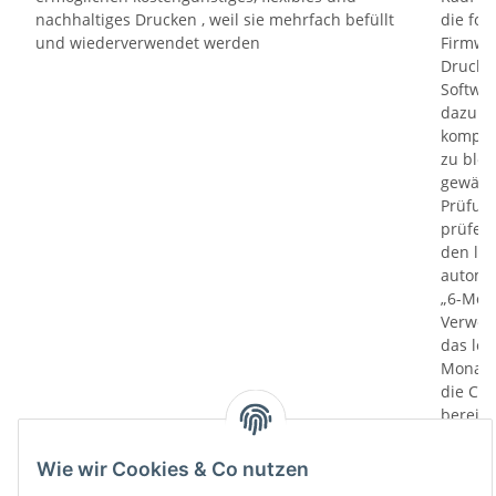
nachhaltiges Drucken , weil sie mehrfach befüllt
die fol
und wiederverwendet werden
Firmwa
Drucker
Softwa
dazu di
kompati
zu bloc
gewährl
Prüfung
prüfen 
den le
automa
„6-Mona
Verwen
das let
Monate
die Chi
bereit
Herstel
Rückga
Wie wir Cookies & Co nutzen
weisen 