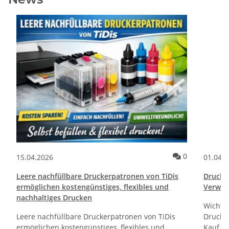
ommentare
Kommentare
0
15.04.2026
01.04.
Leere nachfüllbare Druckerpatronen von TiDis
Drucktr
ermöglichen kostengünstiges, flexibles und
Verwen
nachhaltiges Drucken
Wichti
Leere nachfüllbare Druckerpatronen von TiDis
Drucker
ermöglichen kostengünstiges, flexibles und
Kauf un