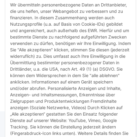
Rückga
Wir übermitteln personenbezogene Daten an Drittanbieter,
ausgesc
die uns helfen, unser Webangebot zu verbessern und zu
kürzli
finanzieren. In diesem Zusammenhang werden auch
verweig
Nutzungsprofile (u.a. auf Basis von Cookie-IDs) gebildet
idealer
und angereichert, auch außerhalb des EWR. Hierfür und um
in Ihr
bestimmte Dienste zu nachfolgend aufgeführten Zwecken
Kompati
verwenden zu dürfen, benötigen wir Ihre Einwilligung. Indem
sicherz
Sie "Alle akzeptieren" klicken, stimmen Sie diesen (jederzeit
dass Si
widerruflich) zu. Dies umfasst auch Ihre Einwilligung in die
haben u
Übermittlung bestimmter personenbezogener Daten in
aktuell
Drittländer, u.a. die USA, nach Art. 49 (1) (a) DSGVO. Sie
können dem Widersprechen in dem Sie "alle ablehnen"
anklicken. Informationen auf einem Gerät speichern
Weiter
Weiter
und/oder abrufen. Personalisierte Anzeigen und Inhalte,
Anzeigen- und Inhaltsmessungen, Erkenntnisse über
Zielgruppen und Produktentwicklungen Fremdinhalte
anzeigen (Soziale Netzwerke, Videos) Durch Klicken auf
„Alle akzeptieren“ gestatten Sie den Einsatz folgender
Dienste auf unserer Website: YouTube, Vimeo, Google
Tracking. Sie können die Einstellung jederzeit ändern
(Fingerabdruck-Icon links unten). Weitere Details finden Sie
* Alle Preise inkl. gesetzlicher USt., zzgl.
Versand