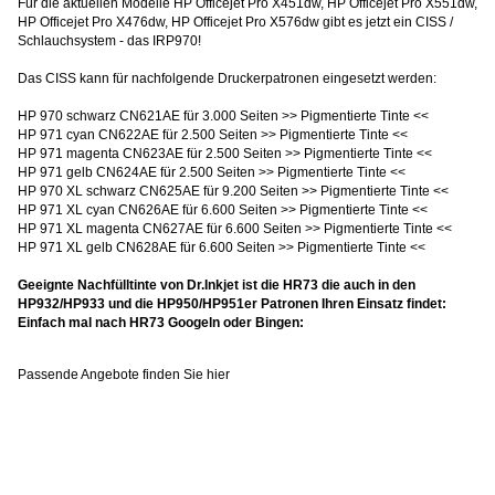
Für die aktuellen Modelle HP Officejet Pro X451dw, HP Officejet Pro X551dw,
HP Officejet Pro X476dw, HP Officejet Pro X576dw gibt es jetzt ein CISS /
Schlauchsystem - das IRP970!
Das CISS kann für nachfolgende Druckerpatronen eingesetzt werden:
HP 970 schwarz CN621AE für 3.000 Seiten >> Pigmentierte Tinte <<
HP 971 cyan CN622AE für 2.500 Seiten >> Pigmentierte Tinte <<
HP 971 magenta CN623AE für 2.500 Seiten >> Pigmentierte Tinte <<
HP 971 gelb CN624AE für 2.500 Seiten >> Pigmentierte Tinte <<
HP 970 XL schwarz CN625AE für 9.200 Seiten >> Pigmentierte Tinte <<
HP 971 XL cyan CN626AE für 6.600 Seiten >> Pigmentierte Tinte <<
HP 971 XL magenta CN627AE für 6.600 Seiten >> Pigmentierte Tinte <<
HP 971 XL gelb CN628AE für 6.600 Seiten >> Pigmentierte Tinte <<
Geeignte Nachfülltinte von Dr.Inkjet ist die HR73 die auch in den
HP932/HP933 und die HP950/HP951er Patronen Ihren Einsatz findet:
Einfach mal nach HR73 Googeln oder Bingen:
Passende Angebote finden Sie hier