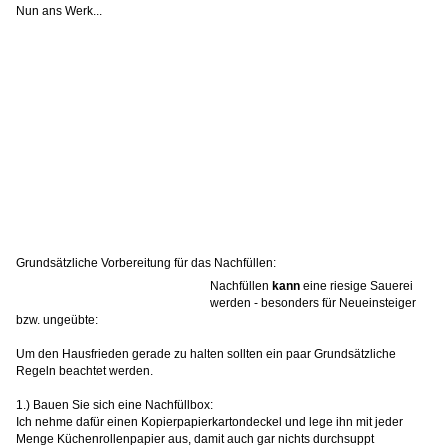
Nun ans Werk...
ACHTUNG ACHTUNG ACHTUNG ACHTUNG ACHTUNG
Bevor du überhaupt bei dieser Druckerserie irgend etwas machst...
Schau in dein Druckerhandbuch wie die UPDATE Funktion deaktiviert
wird!!!!!!
Grundsätzliche Vorbereitung für das Nachfüllen:
Nachfüllen
kann
eine riesige Sauerei
werden - besonders für Neueinsteiger
bzw. ungeübte:
Um den Hausfrieden gerade zu halten sollten ein paar Grundsätzliche
Regeln beachtet werden.
1.) Bauen Sie sich eine Nachfüllbox:
Ich nehme dafür einen Kopierpapierkartondeckel und lege ihn mit jeder
Menge Küchenrollenpapier aus, damit auch gar nichts durchsuppt